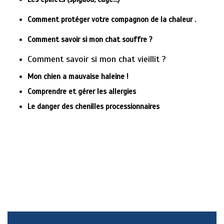
Comment protéger votre compagnon de la chaleur .
Comment savoir si mon chat souffre ?
Comment savoir si mon chat vieillit ?
Mon chien a mauvaise haleine !
Comprendre et gérer les allergies
Le danger des chenilles processionnaires
Dr Florian CABELLO Vétérinaire Consu
ltation à Domicile. Hyeres La Crau La Farled8e Sollies-Pont Cuers
Pierrefeu La Londe Giens
Dr Florian CABELLO Vétérinaire Consultation à Domicile. Hyeres La
Crau La Farlede Sollies-Pont Cuers Pierrefeu La Londe Giens