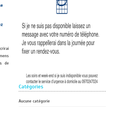
se
ez
crirai
amens
rs de
Catégories
Aucune catégorie