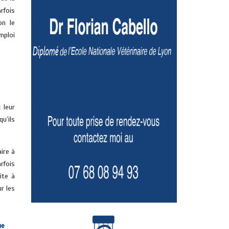
rfois
on le
mploi
 leur
u’ils
aire à
arfois
ite à
r les
ue