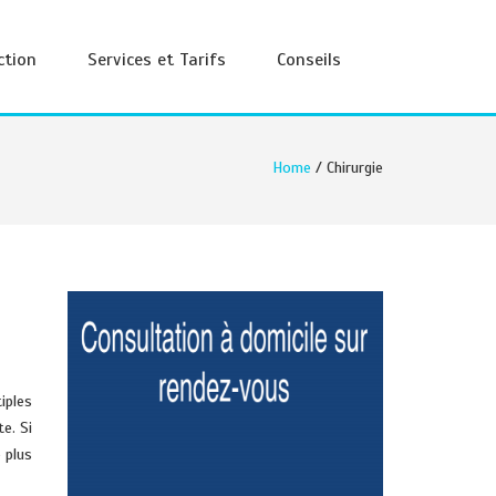
ction
Services et Tarifs
Conseils
Home
/ Chirurgie
iples
e. Si
 plus