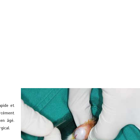
apide et
rcément
ien âgé.
gical.