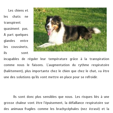
vétérinaire domicile HYERES soleils pont cru cuers la farlede la londe
Les chiens et
les chats ne
transpirent
quasiment pas.
A part quelques
glandes entre
les coussinets,
ils sont
incapables de réguler leur température grâce à la transpiration
comme nous le faisons. L’augmentation du rythme respiratoire
(halètement), plus importante chez le chien que chez le chat, va être
une des solutions qu’ils vont mettre en place pour se refroidir.
vétérinaire domicile HYERES soleils pont cru cuers la farlede la londe
Ils sont donc plus sensibles que nous. Les risques liés à une
grosse chaleur vont être l’épuisement, la défaillance respiratoire sur
des animaux fragiles comme les brachycéphales (nez écrasé) et la