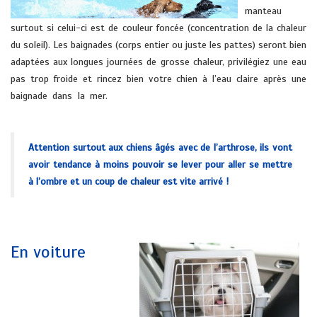
manteau
surtout si celui-ci est de couleur foncée (concentration de la chaleur
du soleil). Les baignades (corps entier ou juste les pattes) seront bien
adaptées aux longues journées de grosse chaleur, privilégiez une eau
pas trop froide et rincez bien votre chien à l’eau claire après une
baignade dans la mer.
vétérinaire domicile HYERES soleils pont cru
cuers la farlede la londe
Attention surtout aux chiens âgés avec de l’arthrose, ils vont
avoir tendance à moins pouvoir se lever pour aller se mettre
à l’ombre et un coup de chaleur est vite arrivé !
vétérinaire domicile HYERES soleils pont cru cuers la farlede la londe
En voiture
vétérinaire domicile
HYERES soleils pont cru
cuers la farlede la londe