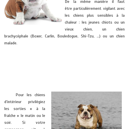
De la même manière il faut
être particulièrement vigilant avec
les chiens plus sensibles à la
chaleur : les jeunes chiots ou un
vieux chien, un chien
brachycéphale (Boxer, Carlin, Bouledogue, Shi-Tzu, …) ou un chien
malade.
vétérinaire domicile HYERES soleils pont cru cuers la farlede la londe
vétérinaire domicile HYERES soleils pont cru cuers la farlede la londe
vétérinaire domicile HYERES soleils pont cru cuers la farlede la londe
Pour les chiens
d’intérieur privilégiez
les sorties « à la
fraîche » le matin ou le
soir. Si votre