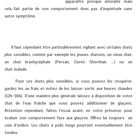
apparaître presque amorphe mais
cela fait partie de son comportement donc pas d’inquiétude sans
autre symptôme.
vétérinaire domicile HYERES soleils pont cru cuers la farlede la londe
vétérinaire domicile HYERES soleils pont cru cuers la farlede la sonde
…….
Il faut cependant être particulièrement vigilant avec certains chats
plus sensibles, comme par exemple les jeunes chatons, un vieux chat,
un chat brachycéphale (Persan, Exotic Shorthair, …) ou un
chat malade.
Pour ces chats plus sensibles, si vous pouvez les récupérer,
gardez les au frais et évitez de les laisser sortir aux heures chaudes
(12h-16h). D’une manière plus générale laissez à disposition de votre
chat de l’eau fraîche que vous pouvez additionner de glaçons.
Attention cependant, faites l’essai avant, en votre présence, pour
évaluer son comportement face aux glaçons. Offrez lui toujours un
coin d’ombre. Les chats à poils longs pourront eventuellement être
tondus.