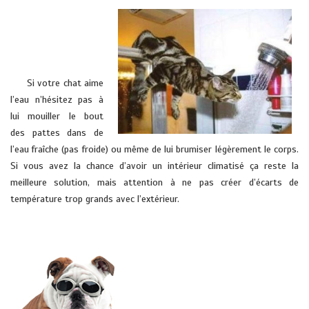
vétérinaire domicile
HYERES soleils pont
cru cuersla farlede la
sonde
……..
Si votre chat aime
l’eau n’hésitez pas à
lui mouiller le bout
des pattes dans de
l’eau fraîche (pas froide) ou même de lui brumiser légèrement le corps.
Si vous avez la chance d’avoir un intérieur climatisé ça reste la
meilleure solution, mais attention à ne pas créer d’écarts de
température trop grands avec l’extérieur.
vétérinaire domicile HYERES soleils pont cru cuers la farlede la londe
vétérinaire domicile HYERES
soleils pont cru cuers la farlede la
londe