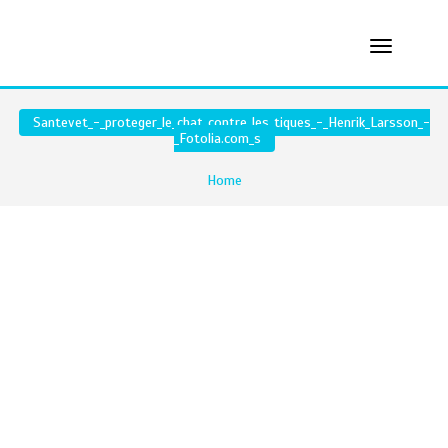
Santevet_-_proteger_le_chat_contre_les_tiques_-_Henrik_Larsson_-
_Fotolia.com_s
Home